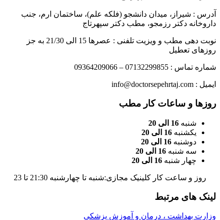
آدرس : شيراز، ميدان دانشجو (فلکه علم)، ساختمان ارم، جنب
داروخانه دكتر رزمجو، مطب دکتر سپهرتاج
نوبت دهی مطب و ویزیت تلفنی : عصرها 15 الی 21/30 به جز
روزهای تعطیل
شماره تماس : 07132299855 – 09364209066
ایمیل : info@doctorsepehrtaj.com
روزها و ساعات کار مطب
شنبه
16 الی 20
یکشنبه
16 الی 20
دوشنبه
16 الی 20
سه شنبه
16 الی 20
چهار شنبه
16 الی 20
روز و ساعت کار کلینیک مجازی:شنبه تا چهارشنبه 21:30 تا 23
لینک های مرتبط
وزارت بهداشت ، درمان و آموزش پزشکی