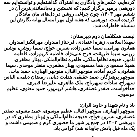
کرده‌ایم، عکس‌های یادگاری به اشتراک گذاشته‌ایم و توانسته‌ایم سه
دورهمی پرمهر برگزار کنیم؛ که نخستین و به‌یادماندنی‌ترین آن در
ششم مهر ۱۴۰۳، چون چراغی روشن در دل‌های مان ماندگار
گردیده است. دورهمی که هفته اول مهر امسال بهانه نگارش این
سلسله خاطرات شد.
لیست همکلاسان دوم دبیرستان:
سهیلا اسلامی، زهره اعتمادی، فرحناز امیدوار، مهرانگیز امیدوار،
همایون بهرامی، سیما حسن‌زاده، نسرین خواج، سیما روشن، نوشین
زرینی، سیما طریقت، فرح علی‌نژاد، فاطمه کریم‌زاده، فاطمه
نامور، خدیجه نظام‌الملکی، طاهره نظام‌الملکی، بهناز مظفری،
همیلا مسعودی، هما مسعودی، بهناز مظفری، منظر موحدی، سیما
همایونی، کریم آماده، منوچهر اقبال، منوچهر الهیاری، حمید بیات،
منوچهر پرهیزگار، صمد حقیقی، هدایت دیانی، رمضان دیلمی، الیاس
سپهراج، سادات سپهرتاج، ملک طاهری، علیرضا قنبری،
خداخواست، صفدر غضنفری، هاشم کریم‌پور، حمید معنوی، عظیم
موسوی.
یاد و نام شهدا و جاوید اثران:
منوچهر الهیاری، منوچهر اقبال، عظیم موسوی، حمید معنوی، صفدر
غضنفری، نسرین خواج، خدیجه نظام‌الملکی و (بهناز مظفری که در
دورهمی ۱۴۰۳ در جمع پر شور ما حضوری گرم و صمیمی داشت و
یک ماه قبل یادش جاودانه شد) گرامی باد.